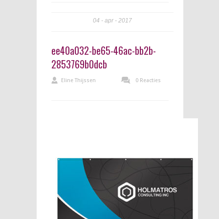
04
apr
2017
ee40a032-be65-46ac-bb2b-
2853769b0dcb
Eline Thijssen
0 Reacties