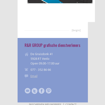
[begin]
R&R GROUP grafische dienstverleners
De Gruisdonk 41
5928 RT Venlo
Open 09.00-17.00 uur
077 - 352 86 66
Email
INSCHRIJVEN NIEUWSBRIEF
CONTACT