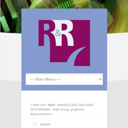
U bent hier:
Start
/ ee40a032-be65-46ac-bb2b-
2853769b0dcb - R&R Group, grafische
dienstverleners