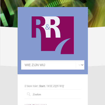
U bent hier:
Start
/ WIE ZIJN WIJ