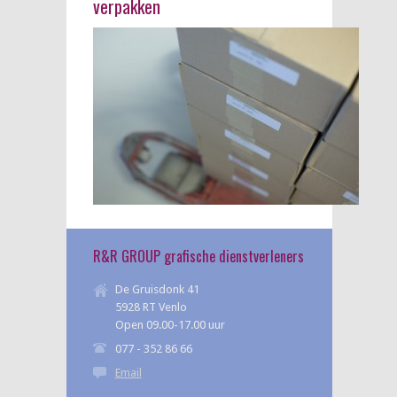
verpakken
R&R GROUP grafische dienstverleners
De Gruisdonk 41
5928 RT Venlo
Open 09.00-17.00 uur
077 - 352 86 66
Email