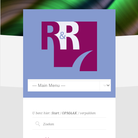
U bent hier:
Start
/
OPMAAK
/ verpakken