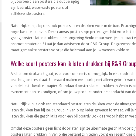
bijvoorbeeld aan posters die dubbelzijdig
zijn bedrukt, watervaste posters of
zelfklevende posters.
Natuurlijk kun je bij ons ook posters laten drukken voor in de tuin. Prachtig
hoge kwaliteit canvas. Deze canvas posters zijn perfect geschikt voor het dec
graag posters laten drukken in de omgeving Venlo maar weet je niet exact w
promotiemateriaal? Laat je dan adviseren door R&R Group. Desgewenst de
maat gemaakte posters voor je die helemaal aan jouw wensen voldoen.
Welke soort posters kan ik laten drukken bij R&R Group
Als het om drukwerk gaat, is er voor ons niets onmogelijk. In elke opdracht
prachtig eindresultaat. Uiteraard maken we daarbij niet alleen gebruik v
van de beste kwaliteit papier. Standaard posters laten drukken in Venlo is 
evenement aan te kondigen, of om jouw product onder de aandacht van de
Natuurlijk kun je ook een standaard poster laten drukken voor de uitvergro
laten drukken kan bij R&R Group in Venlo op ieder gewenst formaat. Wil je 
laten drukken die geschikt is voor een billboard? Ook daarvoor hebben we d
Omdat deze posters geen licht doorlaten zijn ze uitermate geschikt voor bijv
posters laten drukken in Venlo die bestand zijn tegen vocht en regen? Kies