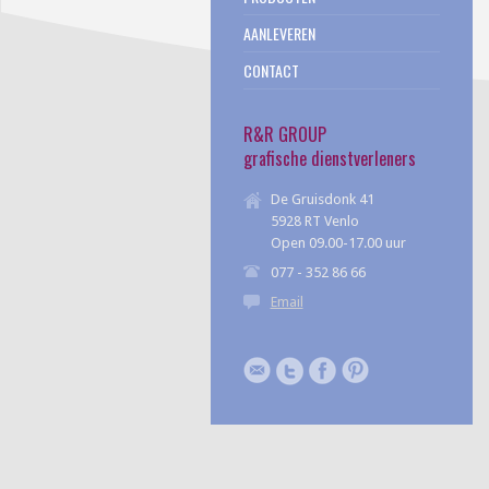
AANLEVEREN
CONTACT
R&R GROUP
grafische dienstverleners
De Gruisdonk 41
5928 RT Venlo
Open 09.00-17.00 uur
077 - 352 86 66
Email